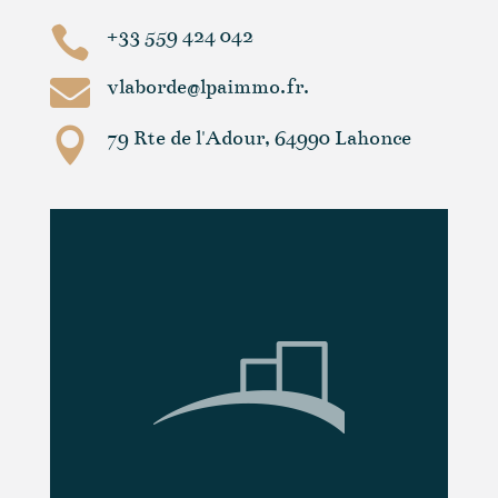

+33 559 424 042

vlaborde@lpaimmo.fr.

79 Rte de l'Adour, 64990 Lahonce